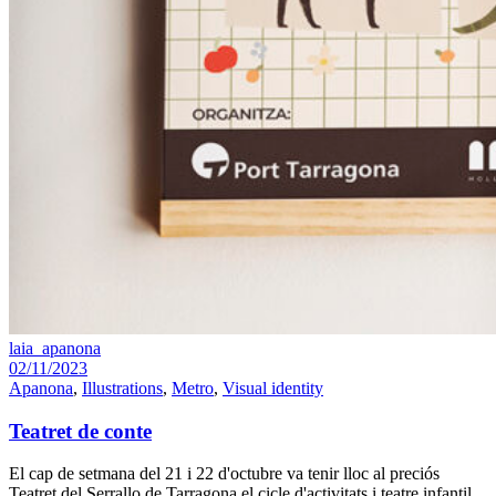
laia_apanona
02/11/2023
Apanona
,
Illustrations
,
Metro
,
Visual identity
Teatret de conte
El cap de setmana del 21 i 22 d'octubre va tenir lloc al preciós
Teatret del Serrallo de Tarragona el cicle d'activitats i teatre infantil