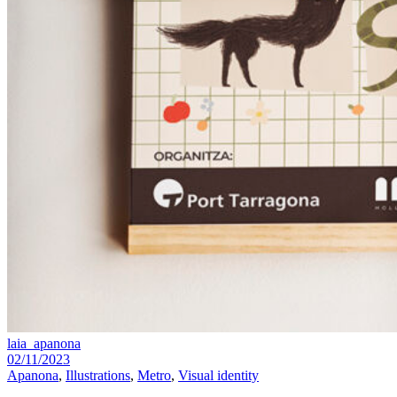
laia_apanona
02/11/2023
Apanona
,
Illustrations
,
Metro
,
Visual identity