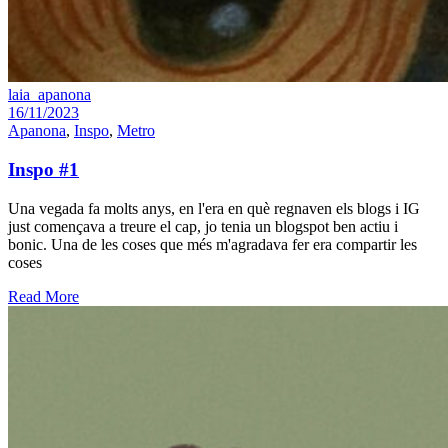
laia_apanona
16/11/2023
Apanona
,
Inspo
,
Metro
Inspo #1
Una vegada fa molts anys, en l'era en què regnaven els blogs i IG
just començava a treure el cap, jo tenia un blogspot ben actiu i
bonic. Una de les coses que més m'agradava fer era compartir les
coses
Read More