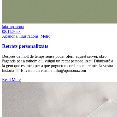
laia_apanona
08/11/2023
Apanona
,
Illustrations
,
Metro
Retrats personalitzats
Després de molt de temps sense poder oferir aquest servei, obro
l'agenda per a tothom qui vulgui un retrat personalitzat! Dibuixaré a
la gent que estimeu per a que pugueu recordar sempre més la vostra
història
Envia'm un email a info@apanona.com
Read More